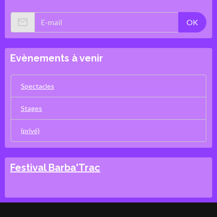
OK
Evènements à venir
Spectacles
Stages
(privé)
Festival Barba'Trac