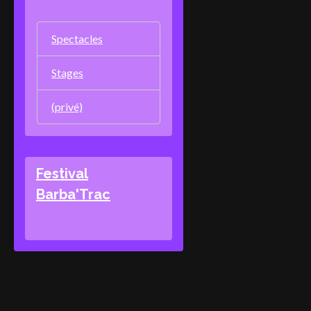
Spectacles
Stages
(privé)
Festival
Barba'Trac