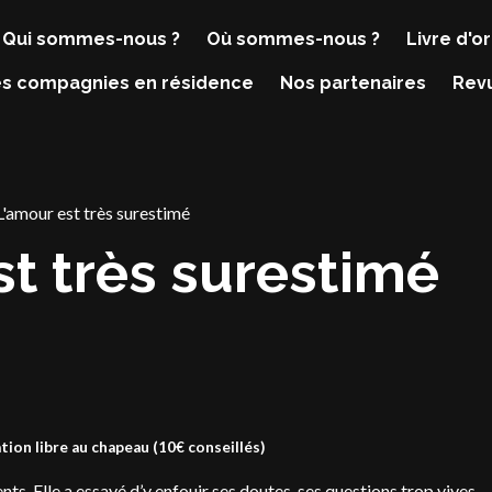
Qui sommes-nous ?
Où sommes-nous ?
Livre d'or
s compagnies en résidence
Nos partenaires
Rev
L'amour est très surestimé
st très surestimé
tion libre au chapeau (10€ conseillés)
s. Elle a essayé d’y enfouir ses doutes, ses questions trop vives