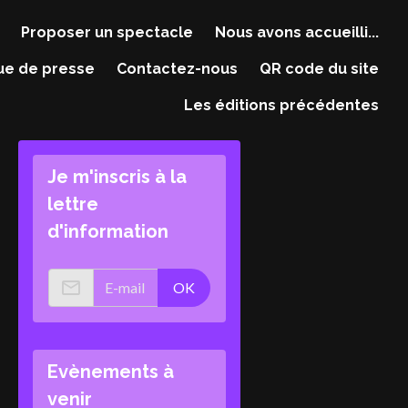
Proposer un spectacle
Nous avons accueilli...
ue de presse
Contactez-nous
QR code du site
Les éditions précédentes
Je m'inscris à la
lettre
d'information
OK
Evènements à
venir