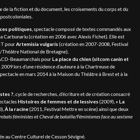
nce de la fiction et du document, les croisements du corps et du
 postcoloniales.
ces politiques
, spectacle composé de textes commandés aux
a Carbunariu (création en 2006 avec Alexis Fichet). Elle est
CNT pour
Artemisia vulgaris
(création en 2007-2008, Festival
e/Théâtre National de Bretagne).
la SACD-Beaumarchais pour
La place du chien (sitcom canin et
in 2009 lors d’une résidence d’auteure à la Chartreuse de
spectacle en mars 2014 à la Maison du Théâtre à Brest et à la
stes ?
, cycle de recherches, d’écriture et de création consacré
pectacles
Histoires de femmes et de lessives
(2009),
« La
),
À la racine
(2011, Festival Mettre en scène) ainsi que deux
mbats féministes
et
Cheval de bataille/Féminismes face au sexisme
iée au Centre Culturel de Cesson Sévigné.