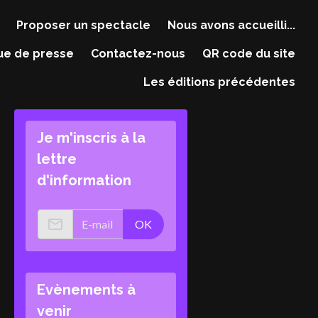
Proposer un spectacle
Nous avons accueilli...
ue de presse
Contactez-nous
QR code du site
Les éditions précédentes
Je m'inscris à la
lettre
d'information
OK
Evènements à
venir