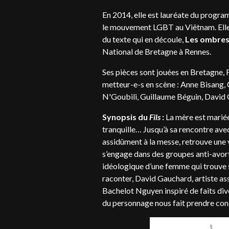
En 2014, elle est lauréate du progra
le mouvement LGBT au Viêtnam. Elle 
du texte qui en découle,
Les ombres 
National de Bretagne à Rennes.
Ses pièces sont jouées en Bretagne, 
metteur-e-s en scène : Anne Bisang,
N'Goubili, Guillaume Béguin, David 
Synopsis du
Fils
:
La mère est mariée
tranquille… Jusqu’à sa rencontre avec
assidûment à la messe, retrouve une 
s’engage dans des groupes anti-av
idéologique d’une femme qui trouve 
raconter, David Gauchard, artiste a
Bachelot Nguyen inspiré de faits dive
du personnage nous fait prendre cons