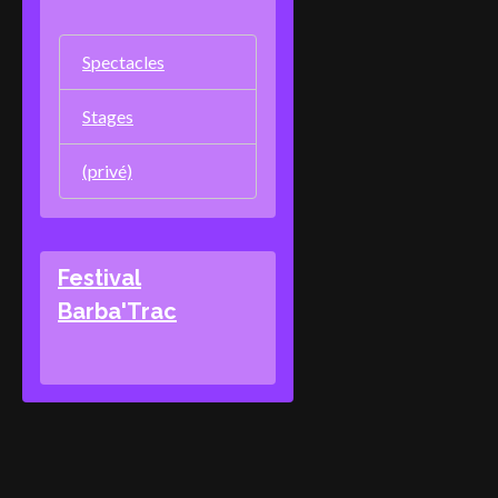
Spectacles
Stages
(privé)
Festival
Barba'Trac