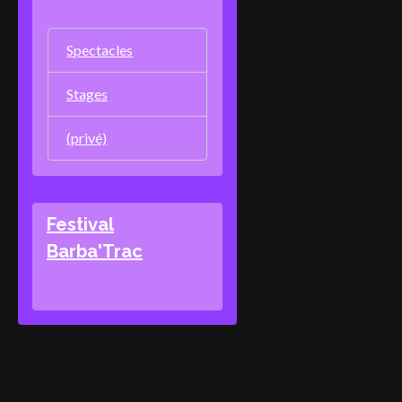
Spectacles
Stages
(privé)
Festival
Barba'Trac