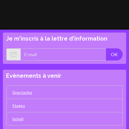
Je m'inscris à la lettre d'information
OK
Evènements à venir
Spectacles
Stages
(privé)