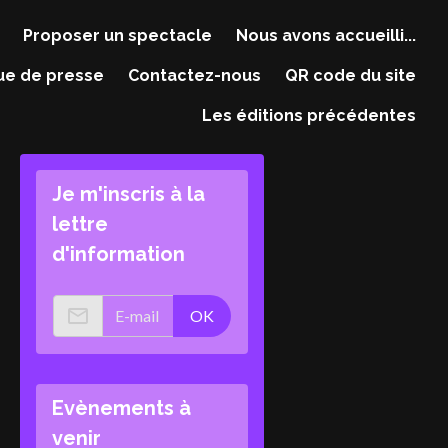
Proposer un spectacle
Nous avons accueilli...
ue de presse
Contactez-nous
QR code du site
Les éditions précédentes
Je m'inscris à la
lettre
d'information
OK
Evènements à
venir