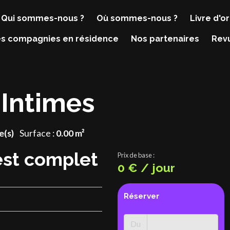
Qui sommes-nous ?
Où sommes-nous ?
Livre d'or
s compagnies en résidence
Nos partenaires
Rev
Intimes
e(s)
Surface :
0.00 m²
est complet
Prix de base :
0 € / jour
Réserver
Du