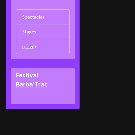
Spectacles
Stages
(privé)
Festival
Barba'Trac