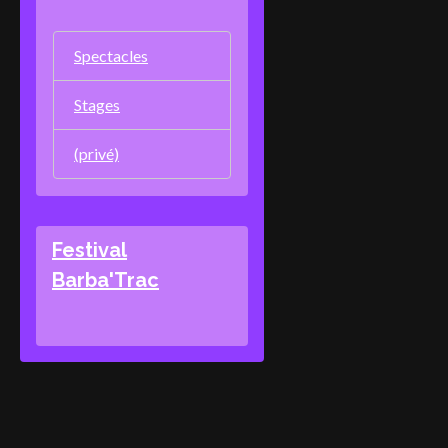
Spectacles
Stages
(privé)
Festival
Barba'Trac