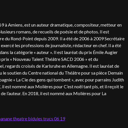
69 à Amiens, est un auteur dramatique, compositeur, metteur en
plusieurs romans, de recueils de poésie et de photos. Il est
tre du Rond-Point depuis 2009. Il a été de 2006 à 2009 Secrétaire
exercé les professions de journaliste, rédacteur en chef. Il a été
ns la catégorie « auteur ». Il est lauréat du prix Émile Augier
u prix « Nouveau Talent Théâtre SACD 2006 » et du
 regards croisés de Karlsruhe en Allemagne. Il est lauréat de
eçu le soutien du Centre national du Théâtre pour sa pièce Demain
mpagnie « La Cie des gens qui tombent », avec pour parrains Judith
l est nommé aux Molières pour C’est noël tant pis, et il reçoit le
e l’auteur. En 2018, il est nommé aux Molières pour La