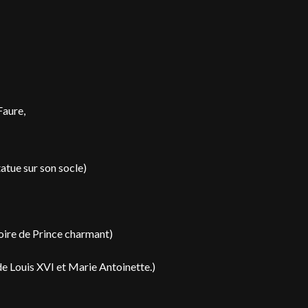
Faure,
statue sur son socle)
toire de Prince charmant)
de Louis XVI et Marie Antoinette.)