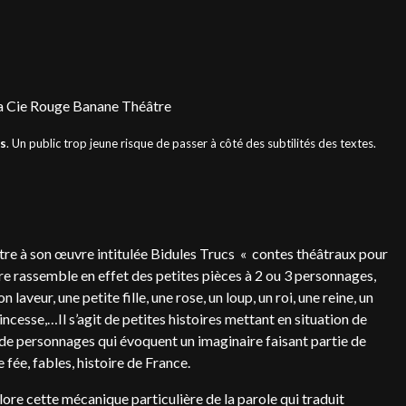
 la Cie Rouge Banane Théâtre
ns
. Un public trop jeune risque de passer à côté des subtilités des textes.
re à son œuvre intitulée Bidules Trucs « contes théâtraux pour
re rassemble en effet des petites pièces à 2 ou 3 personnages,
 laveur, une petite fille, une rose, un loup, un roi, une reine, un
rincesse,…Il s’agit de petites histoires mettant en situation de
de personnages qui évoquent un imaginaire faisant partie de
fée, fables, histoire de France.
xplore cette mécanique particulière de la parole qui traduit