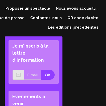
Proposer un spectacle
Nous avons accueilli...
ue de presse
Contactez-nous
QR code du site
Les éditions précédentes
Je m'inscris à la
lettre
d'information
OK
Evènements à
venir