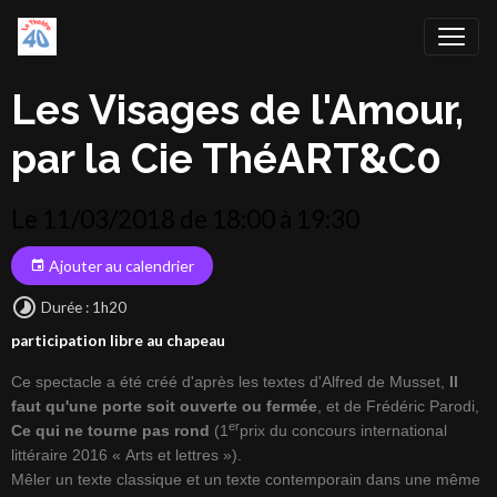
Les Visages de l'Amour,
par la Cie ThéART&C0
Le 11/03/2018
de 18:00
à 19:30
Ajouter au calendrier
Durée : 1h20
participation libre au chapeau
Ce spectacle a été créé d'après les textes d'Alfred de Musset,
Il
faut qu'une porte soit
ouverte ou fermée
, et de Frédéric Parodi,
er
Ce qui ne tourne pas rond
(1
prix du concours international
littéraire 2016 « Arts et lettres »).
Mêler un texte classique et un texte contemporain dans une même